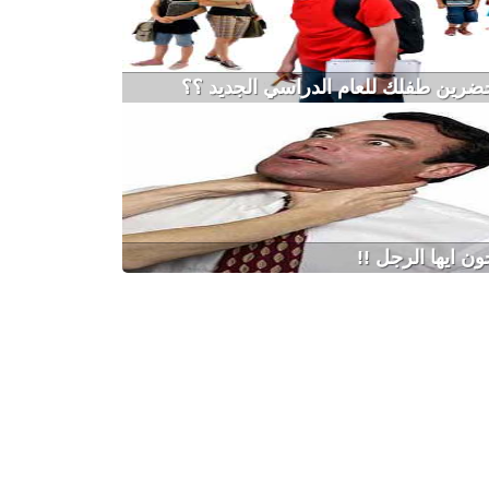
ضرين طفلك للعام الدراسي الجديد ؟؟
ون ايها الرجل !!