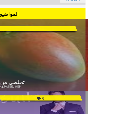
المواضيع 
تخلصي من ا
y
MAZEEJ WEB
0