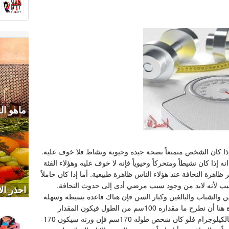
ماهو ال
 فإذا كان الشخص متمتعاً بصحة جيدة وحيوية ونشاط فلا خوف عليه.
 إذا كان نشيطاً ومتحركاً وحيوياً فإنه لا خوف عليه وهؤلاء الفئة
اهرة النحافة عند هؤلاء الناس ظاهرة طبيعية. أما إذا كان خاملاً
طبيب لأنه لابد من وجود سبب مرضي أدى إلى حدوث النحافة.
احذر ال
عين والشباب والبالغين وكبار السن فإن هناك قاعدة بسيطة وسهلة
وهذا الوزن يخص أي شخص يزيد طوله عن 120سم والقاعدة هنا أن نطرح ما مقداره 100سم من الطول فيكون المقدار
الباقي هو الوزن الصحيح المناسب للشخص ويكون محسوباً بالكيلوجرام فلو كان شخص طوله 170سم فإن وزنه سيكون 170-