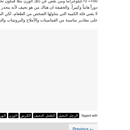
100= 70كيلوجراماً ومن نقص عن ذلك الوزن مثلاً فيكون ن
دوراً هاماً وكبيراً. والحقيقة ان هناك من هو نحيف لأنه ين
لا يعني قلة الكمية التي يتناولها الشخص من الطعام، لكن ا
على مقادير مناسبة من الفيتامينات والأملاح والبروتينات وال
Tagged with
الرجل النحيل
الطفل النحيف
الكرش
الوزن
الوز
← Previous