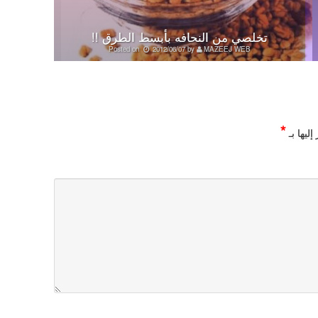
تخلصي من النحافه بأبسط الطرق !!
Posted on
2012/06/07
by
MAZEEJ WEB
*
ليها بـ