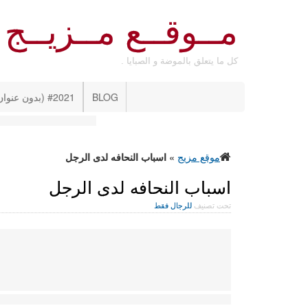
مــوقــع مــزيــج
كل ما يتعلق بالموضة و الصبايا .
BLOG
#2021 (بدون عنوان)
موقع مزيج
»
اسباب النحافه لدى الرجل
اسباب النحافه لدى الرجل
تحت تصنيف
للرجال فقط