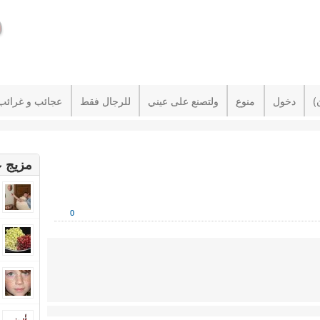
دخول
منوع
ولتصنع على عيني
للرجال فقط
عجائب و غرائب
مزيج ع
0