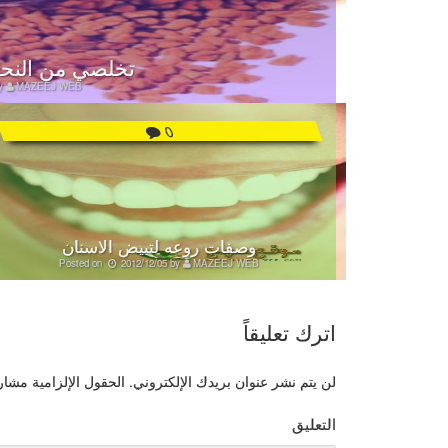
تخلصي من النحا
y
MAZEEJ WEB
0
وصفات روعه لتبيض الاسنان
Posted on
2012/12/05
by
MAZEEJ WEB
اترك تعليقاً
لن يتم نشر عنوان بريدك الإلكتروني.
الحقول الإلزامية مشار إ
التعليق