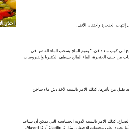
احذر ال
لتهاب الحنجرة واحتقان الأنف.
 الى كوب ماء دافئ. ” يقوم الملح بسحب الماء الفائض في
ات من خلف الحنجرة، الماء المالح يشطف البكتيريا والفيروسات
 يقلل من تأثيرها. كذلك الامر بالنسبة لأخذ دش ماء ساخن:
ثل acetaminophen للسيطرة على الصداع. كذلك الامر بالنسبة لأدوية الحساسية التي يمكن أن تساعد
في السيطرة على أعراض احتقان الأنف والعيون المدمعة؛ لأنها تحتوي على مخففات للإحتقان، مثل Claritin D أو Alavert D،