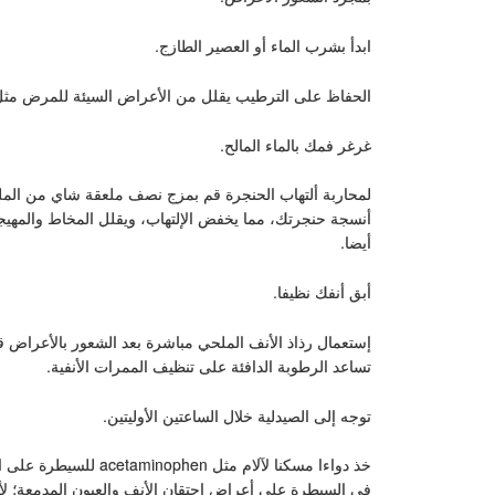
ابدأ بشرب الماء أو العصير الطازج.
الحفاظ على الترطيب يقلل من الأعراض السيئة للمرض مثل إ
غرغر فمك بالماء المالح.
لمحاربة ألتهاب الحنجرة قم بمزج نصف ملعقة شاي من الملح
أنسجة حنجرتك، مما يخفض الإلتهاب، ويقلل المخاط والمهيج
أيضا.
أبق أنفك نظيفا.
إستعمال رذاذ الأنف الملحي مباشرة بعد الشعور بالأعراض قد
تساعد الرطوبة الدافئة على تنظيف الممرات الأنفية.
توجه إلى الصيدلية خلال الساعتين الأوليتين.
خذ دواءا مسكنا لآلام م