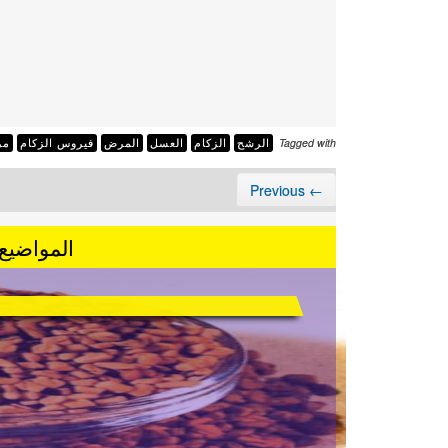
Tagged with
الرشح
الزكام
العسل
المرض
فيروس الزكام
مر
← Previous
المواضيع 