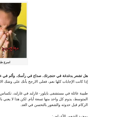
اسرع طري
هل تشعر بدغدغة في حنجرتك. صداع في رأسك. وألم في ع
إذا كانت الإجابات كلها نعم، فعلى الارجخ بأنك على وشك الا
طبيبة عائلة في مستشفى بايلور- غارلند في غارلند، تكساس،
المتوسط، يدوم كل واحد منها تسعة أيام. لكن هذا لا يعني 
الزكام قبل حدوثه والشعور بالتحسن في الغد.
بمجرد الشعور الأعراض: