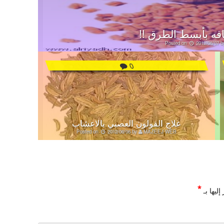
فه بأبسط الطرق !!
Posted on
2012/06/07
b
0
علاج القولون العصبي بالاعشاب
Posted on
2012/06/06
by
MAZEEJ WEB
*
ليها بـ