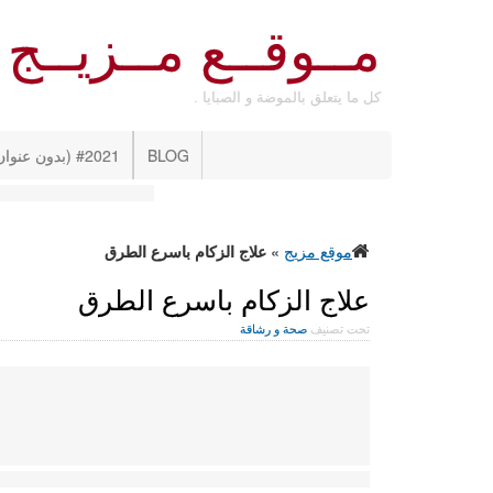
مــوقــع مــزيــج
كل ما يتعلق بالموضة و الصبايا .
BLOG
#2021 (بدون عنوان)
موقع مزيج
»
علاج الزكام باسرع الطرق
علاج الزكام باسرع الطرق
تحت تصنيف
صحة و رشاقة