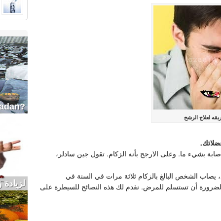
?How to eat in a healthy way in Ramadan
قه لعلاج الرشح
ضلاتك.
صابة بشيء ما. وعلى الارجح بأنه الزكام. تقول جين سادلر،
 يصاب الشخص البالغ بالزكام ثلاثة مرات في السنة في
لزيادة 
بالضرورة أن تستسلم للمرض. نقدم لك هذه النصائح للسيطرة على