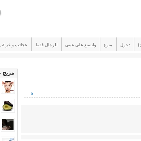
دخول
منوع
ولتصنع على عيني
للرجال فقط
عجائب و غرائب
مزيج ع
0