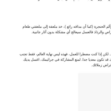
 الحنجرة (كما أن مذاقه رائع )، خذ ملعقة إلى ملعقتي طعام
راص والرذاذ فالعسل سيعالج أي مشكلة بدون آثار جانبية.
لكن إذا كنت مضطرا للعمل، فهذه ليس نهاية العالم، فقط تجنب
نك قد تكون معديا جدا. لمنع المشاركة في جراثيمك، اغسل يديك
غراض زملائك.