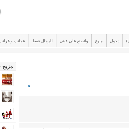
دخول
منوع
ولتصنع على عيني
للرجال فقط
عجائب و غرائب
مزيج ع
0