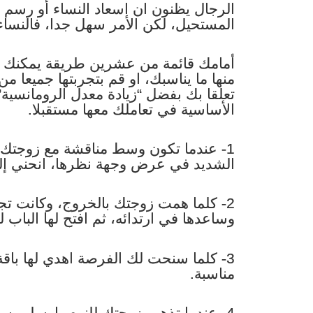
الرجال يظنون ان اسعاد النساء أو رسم
المستحيل، لكن الأمر سهل جدا، فالنساء
أمامك قائمة من عشرين طريقة يمكنك به
منها ما يناسبك، او قم بتجربتها جميعا 
تعلقا بك بفضل “زيادة معدل الرومانسية
الأساسية في تعاملك معها مستقبلا.
1- عندما تكون وسط مناقشة مع زوجتك، و
الشديد في عرض وجهة نظرها، انحني إليها
2- كلما همت زوجتك بالخروج، وكانت تج
وساعدها في ارتدائه، ثم افتح لها الباب ل
3- كلما سنحت لك الفرصة اهدي لها باقة
مناسبة.
4- عندما تذهب زوجتك للنوم، ارسل رسال