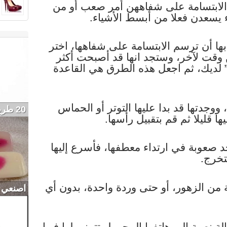
 الابتسامة على شفاههن أمر صعب أو من
 يسعدن فعلا من أبسط الأشياء.
ا أن ترسم الابتسامة على شفاهها، اختر
من وقت لآخر، وستجد انها قد أصبحت أكثر
” لديك، ثم اجعل هذه الطرق هي القاعدة
وجدتها قد بدا عليها التوتر أو الحماس
20 طريقه لتتخلص من الرؤس السوداء
 قليلا ثم قم بتقبيل رأسها.
د صعوبة في ارتداء معطفها، فأسرع إليها
تخرج.
 من الزهور، أو حتى وردة واحدة، بدون أي
اصنعي 
ة نصية إلى هاتفها المحمول تتمنى لها فيها