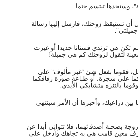
ل أن تستيقظ زوجتك، فارسل إليها رسالة
جميلتي”.
ذا لم تكن هي ترتدي فستانا جديدا أو غيرت
عينة لتقول لزوجتك كم هي جميلة!
يل، فقوما بفعل شئ “غير مألوف” على
كما على شجرة، أو طباعة صورة زفافكما
وما بالتنزه متشابكي الأيدي.
ا بين ذراعيك، وأخبرها أن الأمر سينتهي
خروجة بصحبة أصدقائهما، فلا تتوانى أبدا عن
صرف معين قامت هي به تجاهك وأدخل على