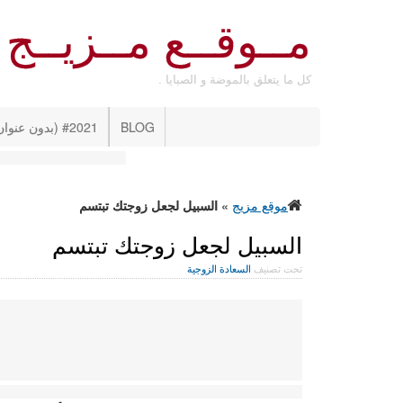
مــوقــع مــزيــج
كل ما يتعلق بالموضة و الصبايا .
BLOG
#2021 (بدون عنوان)
موقع مزيج
»
السبيل لجعل زوجتك تبتسم
السبيل لجعل زوجتك تبتسم
تحت تصنيف
السعادة الزوجية