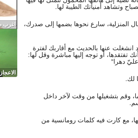
باح وتشاهد أمنياتك الطيبة لها.
ال المنزلية، سارع نحوها بضمها إلى صدرك،
اغرب طف
د انشغلت عنها بالحديث مع أقاربك لفترة
نك تفتقدها، أو توجه إليها مباشرة وقل لها:
ليّ دهرا”
الاعجاز
كما، وقم بتشغيلها من وقت لآخر داخل
سم.
 لها، مع كارت فيه كلمات رومانسية من