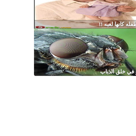
له كانها لعبه !!
 في خلق الذباب