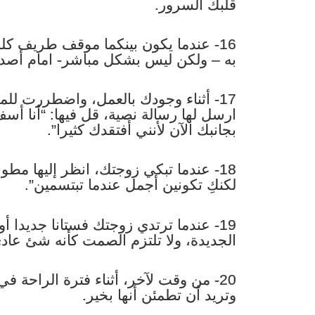
قلبك السرور.
16- عندما يكون بينكما موقف طريف كلم
به – ولكن ليس بشكل مباشر- امام أصدق
17- أثناء وجودك بالعمل، واضطررت ل
ارسل لها رسالة نصية، قل فيها: “أنا أس
بجانبك الآن لأنني أفتقدك كثيرا”.
18- عندما تبكي زوجتك، انظر إليها مطول
لكنكِ تكونين أجمل عندما تبتسمين”.
19- عندما ترتدي زوجتك فستانا جديدا أ
الجديدة، ولا تلتزم الصمت كأنه شئ عاد
20- من وقت لآخر، أثناء فترة الراحة ف
وتريد أن تطمئن أنها بخير.