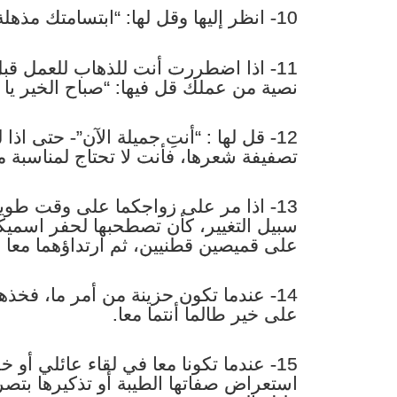
10- انظر إليها وقل لها: “ابتسامتك مذهلة”، وستجدها تبتسم حتما.
11- اذا اضطررت أنت للذهاب للعمل قب
نصية من عملك قل فيها: “صباح الخير يا 
12- قل لها : “أنتِ جميلة الآن”- حتى ا
تصفيفة شعرها، فأنت لا تحتاج لمناسبة م
13- اذا مر على زواجكما على وقت طو
سبيل التغيير، كأن تصطحبها لحفر اسمي
على قميصين قطنيين، ثم ارتداؤهما معا وق
14- عندما تكون حزينة من أمر ما، فخذه
على خير طالما أنتما معا.
15- عندما تكونا معا في لقاء عائلي أو 
استعراض صفاتها الطيبة أو تذكيرها بت