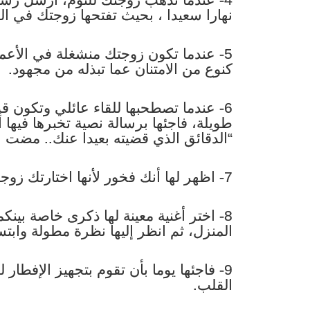
نهارا سعيدا ، بحيث تفتحها زوجتك في الص
5- عندما تكون زوجتك منشغلة في الأعم
كنوع من الامتنان عما تبذله من مجهود.
6- عندما تصطحبها للقاء عائلي وتكون ق
طويلة، فاجئها برسالة نصية تخبرها فيها أ
“الدقائق الذي قضيته بعيدا عنك.. مضت ع
7- اظهر لها أنك فخور لأنها اختارتك زوجا لك.
8- اختر أغنية معينة لها ذكرى خاصة بين
المنزل، ثم انظر إليها نظرة مطولة وابت
9- فاجئها يوما بأن تقوم بتجهيز الإفطار
القلب.