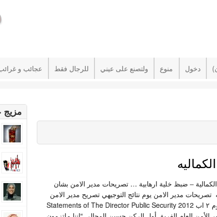
دخول
منوع
ولتصنع على عيني
للرجال فقط
عجائب و غرائب
مزيج ع
لكماليه
لكمالية – ضبظ خلية ارهابية … تصريحات مدير الامن بشان
ه تصريحات مدير الامن يوم نتائج التوجيهي تصريح مدير الامن
العام يوم ٢ اب 2012 Statements of The Director Public Security
ر الأمن العام الفريق أول الركن حسين المجالي “اننا ملتزمون