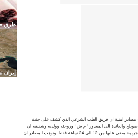
طرق حد
إيران 
صادر امنية ان فريق الطب الشرعي الذي كشف على جثث
ويلح والعائدة الى المغدور ‘ م ش ‘ وزوجته وولديه وشقيقه ان
وقوع الجريمة مضى عليها من 12 الى 24 ساعة فقط. ونوهت المصادر ان