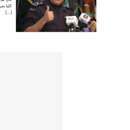
كليا بف
[…]