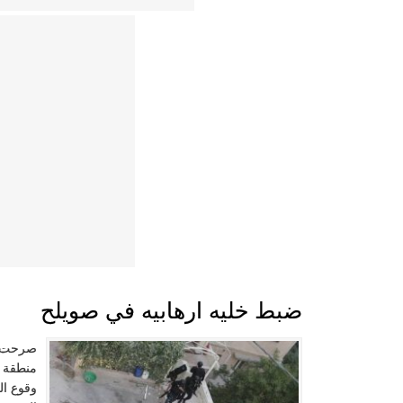
ضبط خليه ارهابيه في صويلح
صرحت م
منطقة ص