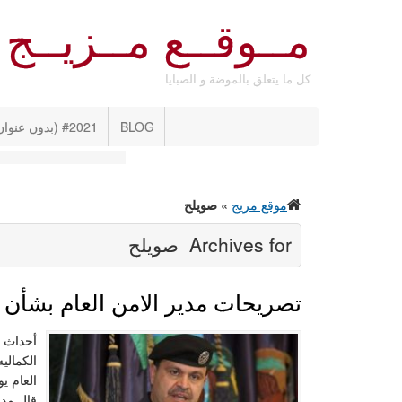
مــوقــع مــزيــج
كل ما يتعلق بالموضة و الصبايا .
BLOG
#2021 (بدون عنوان)
موقع مزيج
»
صويلح
Archives for
صويلح
تصريحات مدير الامن العام بشأن ا
أحداث ا
الكمالي
قال مدي