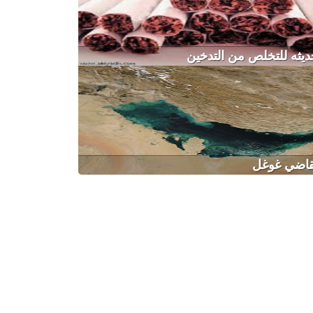
يثه للتخلص من التدخين
تقاضي غوغل