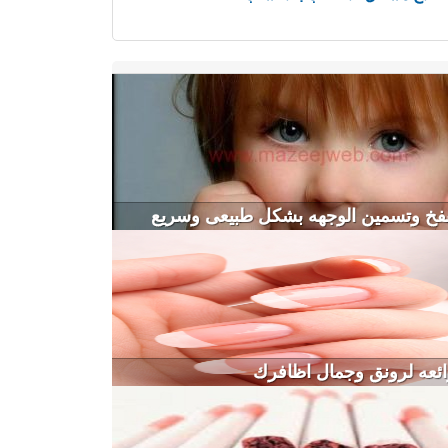
نفخ وتسمين الوجهه بشكل طبيعى وسريع
ئعه لرونق وجمال اظافرك