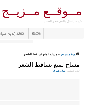
مــوقــع مــزيــج
كل ما يتعلق بالموضة و الصبايا .
BLOG
#2021 (بدون عنوان)
موقع مزيج
»
مساج لمنع تساقط الشعر
مساج لمنع تساقط الشعر
تحت تصنيف
جمال شعرك