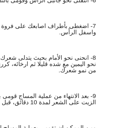
6- انتقلى نحو جانبى الرأس وقومى بالتدليك تدريجيا متجهة نحو عنقك.
7- اضغطى بأطراف اصابعك على فروة ر
واسفل الرأس.
8- انحنى نحو الأمام بحيث يتدلى شعرك 
نحو اليمين مع شده قليلا ثم ارخائه، كرر
من نمو شعرك.
9- بعد الانتهاء من عملية المساج قوم
الزيت على الشعر لمدة 10 دقائق، قبل غسل الشعر جيدا.
ومن الممكن ان تقومى بعملية المساج اثن