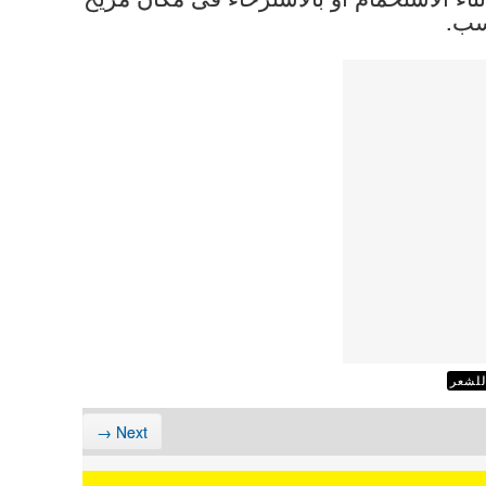
سب.
لشعر
Next →