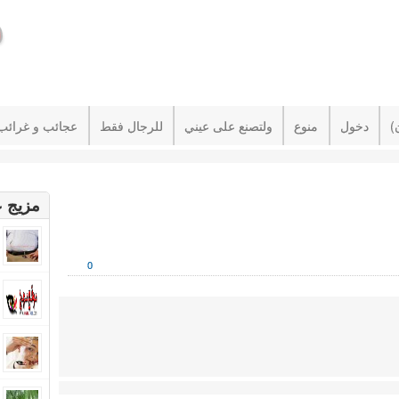
دخول
منوع
ولتصنع على عيني
للرجال فقط
عجائب و غرائب
مزيج ع
0