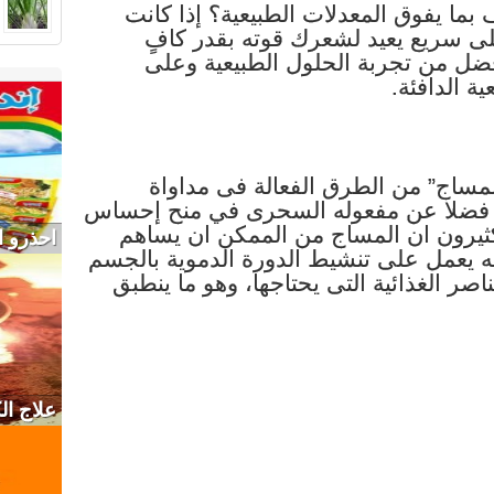
 يفوق المعدلات الطبيعية؟ إذا كانت
لى سريع يعيد لشعرك قوته بقدر كافٍ
ضل من تجربة الحلول الطبيعية وعلى
ة الدافئة.
المساج” من الطرق الفعالة فى مداواة
، فضلا عن مفعوله السحرى في منح إحساس
الكثيرون ان المساج من الممكن ان يساهم
احذرو ا
 يعمل على تنشيط الدورة الدموية بالجسم
ناصر الغذائية التى يحتاجها، وهو ما ينطبق
علاج ا