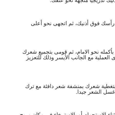
أسك فوق أذنيك، ثم اتجهى نحو أعلى
بأكمله نحو الامام، ثم قومى بتجميع شعرك
ى العملية مع الجانب الأيسر وذلك للتعزيز
ى بتغطية شعرك بمنشفة شعر دافئة مع ترك
اء الاستحمام أو بالاسترخاء فى مكان مريح