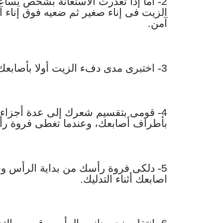
2- أما إذا تعذرت الاستعانة بشخص ي
الزيت فى إناء صغير ثم ضعيه فوق إناء 
آمن.
3- اختبرى مدى دفء الزيت أولا بأصابعك قبل وضعه على فروة رأسك.
4- قومى بتقسيم شعرك إلى عدة أجزاء
بأطراف أصابعك، وعندما تغطى فروة رأس
5- دلكى فروة رأسك من بداية الرأس و
اصابعك أثناء التدليك.