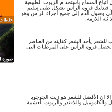
 اتباع المساج باستخدام الزيوت الطبيعية
شعر. فتدليك فروة الرأس بشكل طبى سليم
الي وصول الدم إلى جميع أجزاء الرأس وهو
ئية اللازمة.
خلطات ط
للشعر يأخذ الشعر كفايته من العناصر
ما تحصل فروة الرأس على المرطبات التى
صورة ا
 إلا ان الأفضل للشعر هو زيت الجوجوبا
بل والكاموميل واللافندر والزيوت العشبية