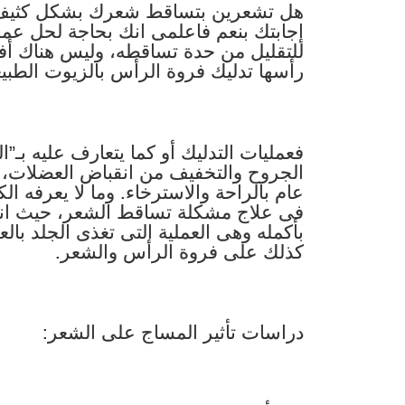
هل تشعرين بتساقط شعرك بشكل كثيف بما
إجابتك بنعم فاعلمى انك بحاجة لحل عم
للتقليل من حدة تساقطه، وليس هناك أف
رأسها تدليك فروة الرأس بالزيوت الطبيعي
فعمليات التدليك أو كما يتعارف عليه بـ”
الجروح والتخفيف من انقباض العضلات
عام بالراحة والاسترخاء. وما لا يعرفه 
فى علاج مشكلة تساقط الشعر، حيث انه
بأكمله وهى العملية التى تغذى الجلد بالع
كذلك على فروة الرأس والشعر.
دراسات تأثير المساج على الشعر: