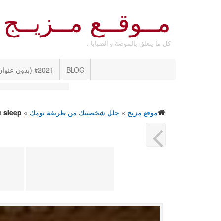
مــوقــع مــزيــج
كل ما يتعلق بالموضة و الصبايا .
BLOG
#2021 (بدون عنوان)
موقع مزيج
»
حلل شخصيتك من طريقة نومك
»
u sleep