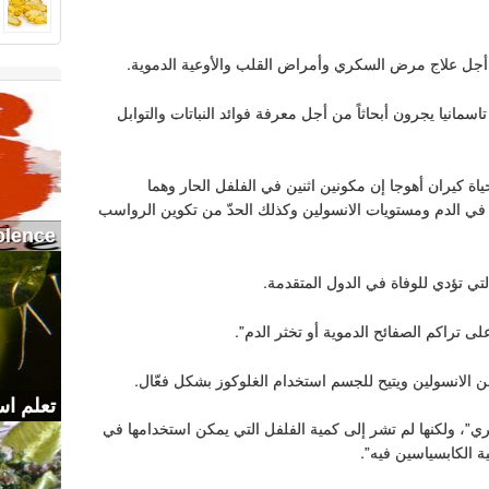
من أجل علاج مرض السكري وأمراض القلب والأوعية الدموية.
انيا يجرون أبحاثاً من أجل معرفة فوائد النباتات والتوابل
ة كيران أهوجا إن مكونين اثنين في الفلفل الحار وهما
 في الدم ومستويات الانسولين وكذلك الحدّ من تكوين الرواسب
olence
التي تؤدي للوفاة في الدول المتقدمة.
على تراكم الصفائح الدموية أو تخثر الدم”.
 الانسولين ويتيح للجسم استخدام الغلوكوز بشكل فعّال.
تعلم اس
ي”، ولكنها لم تشر إلى كمية الفلفل التي يمكن استخدامها في
ة الكابسياسين فيه”.