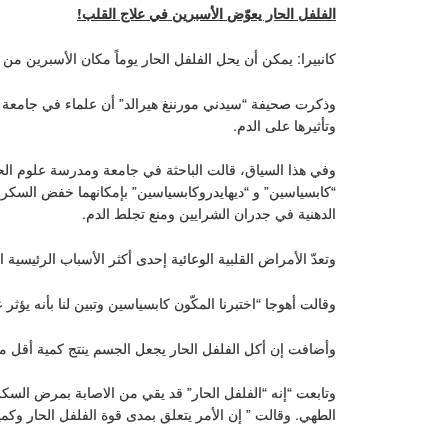
الفلفل الحار يعوّض الأسبرين في علاج القلب!
كانبيرا: يمكن أن يحل الفلفل الحار يوماً مكان الأسبرين 
وذكرت صحيفة “سيدني مورننغ هيرالد” أن علماء في جامعة تاسم
وتأثيرها على الدم.
وفي هذا السياق، قالت الباحثة في جامعة ومدرسة علوم الحيا
“كابسياسين” و “ديهايدروكابسياسين” بإمكانهما خفض السكر
الدهنية في جدران الشرايين ومنع تجلط الدم.
وتعدّ الأمراض القلبية الوعائية إحدى أكثر الأسباب الرئيسية 
وقالت أهوجا “اختبرنا المكّون كابسياسين وتبين لنا بأنه يؤثر 
وأضافت إن أكل الفلفل الحار يجعل الجسم ينتج كمية أقل من
وتابعت “إنه “الفلفل الحار” قد يقي من الاصابة بمرض السكر
الطهي. وقالت ” إن الأمر يتعلق بمدى قوة الفلفل الحار وكمي