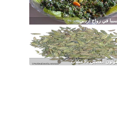
 سببا في زواج أردني
قولون العصبي بالاعشاب