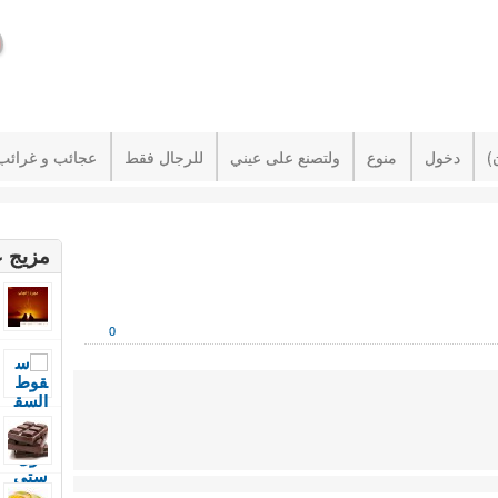
دخول
منوع
ولتصنع على عيني
للرجال فقط
عجائب و غرائب
مزيج ع
0