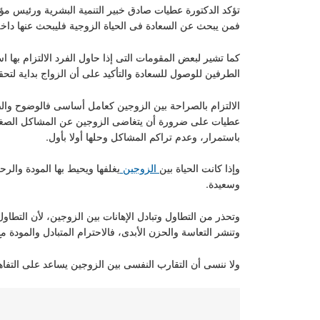
تؤكد الدكتورة عطيات صادق خبير التنمية البشرية ورئيس مؤ
فمن يبحث عن السعادة فى الحياة الزوجية فليبحث عنها داخله
كما تشير لبعض المقومات التى إذا حاول الفرد الالتزام بها اس
الطرفين للوصول للسعادة والتأكيد على أن الزواج بداية لتح
الالتزام بالصراحة بين الزوجين كعامل أساسى فالوضوح وال
عطيات على ضرورة أن يتغاضى الزوجين عن المشاكل الصغيرة 
باستمرار، وعدم تراكم المشاكل وحلها أولا بأول.
وإذا كانت الحياة بين
الزوجين
يغلفها ويحيط بها المودة والر
وسعيدة.
وتحذر من التطاول وتبادل الإهانات بين الزوجين، لأن التطاول 
وتنشر التعاسة والحزن الأبدى، فالاحترام المتبادل والمودة 
ولا ننسى أن التقارب النفسى بين الزوجين يساعد على التف