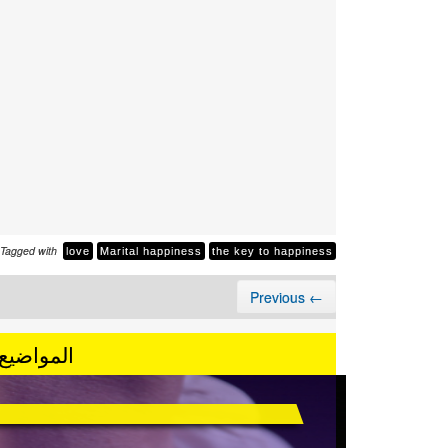
Tagged with
love
Marital happiness
the key to happiness
← Previous
المواضيع 