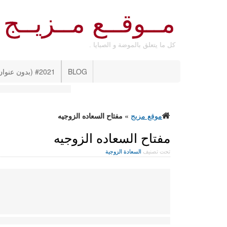
مــوقــع مــزيــج
كل ما يتعلق بالموضة و الصبايا .
BLOG
#2021 (بدون عنوان)
موقع مزيج
»
مفتاح السعاده الزوجيه
مفتاح السعاده الزوجيه
تحت تصنيف
السعادة الزوجية