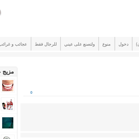
دخول
منوع
ولتصنع على عيني
للرجال فقط
عجائب و غرائب
مزيج ع
0