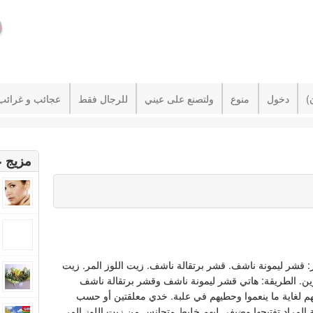
دخول
منوع
ولتصنع على عيني
للرجال فقط
عجائب و غرائب
مزيج ع
ر: قشر ليمونة ناشف. قشر برتقالة ناشف. زيت اللوز المر. زيت
ن. الطريقة: هاتي قشر ليمونة ناشف وقشر برتقالة ناشف
م لغاية ما ينعموا وحطيهم في علبة. خدي معلقتين أو حسب
 المراد تفتيحها وضيفي ليهم خليط متجانس من زيت اللوز المر