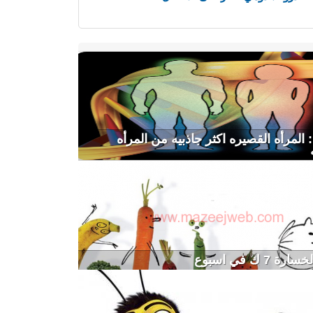
 المرأه القصيره اكثر جاذبيه من المرأه
 7 ك في اسبوع