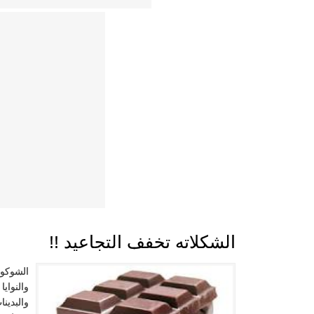
الشكلاته تخفف التجاعيد !!
الشوكول
والنواي
والبدين