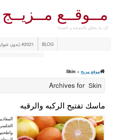
مــوقــع مــزيــج
كل ما يتعلق بالموضة و الصبايا .
BLOG
#2021 (بدون عنوان)
موقع مزيج
»
Skin
Archives for
Skin
ماسك تفتيح الركبه والرقبه
المقادي
الجلسري
واطحنيه
المنطقة