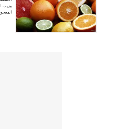
وزيت ال
المعجون