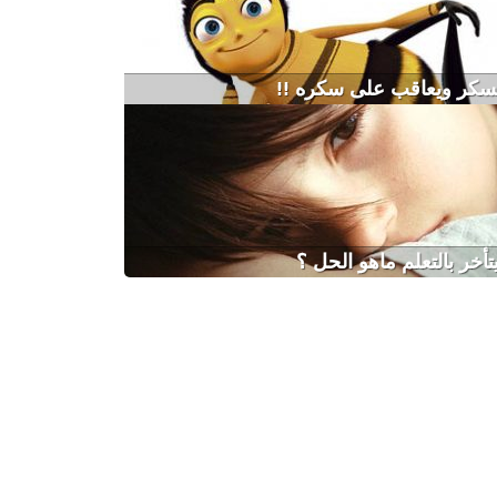
يسكر ويعاقب على سكره !!
أخر بالتعلم ماهو الحل ؟