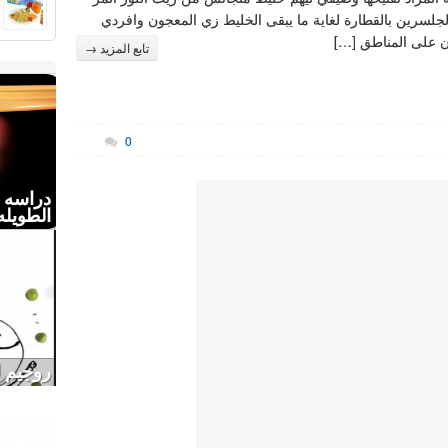
جلسرين بالقطارة لغاية ما يبقى الخليط زي المعجون وافردي
 على المناطق […]
تابع المزيد →
0
دراسه :
الطويله
روجيم لخسارة