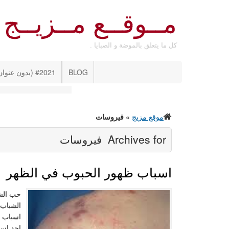
مــوقــع مــزيــج
كل ما يتعلق بالموضة و الصبايا .
BLOG
#2021 (بدون عنوان)
موقع مزيج
»
فيروسات
Archives for
فيروسات
اسباب ظهور الحبوب في الظهر
حب الشب
الشباب.