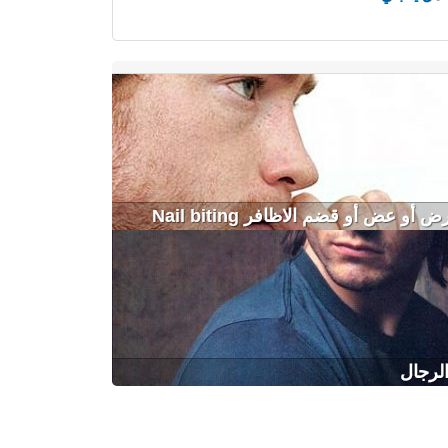
أو عض أو قضم الاظافر Nail biting
لرجال