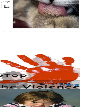
نتوءات 
تتذلل أ
The violence