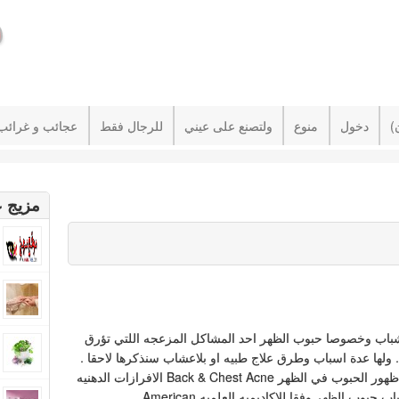
دخول
منوع
ولتصنع على عيني
للرجال فقط
عجائب و غرائب
مزيج ع
اب وخصوصا حبوب الظهر احد المشاكل المزعجه اللتي تؤرق
 ولها عدة اسباب وطرق علاج طبيه او بلاعشاب سنذكرها لاحقا .
اسباب ظهور الحبوب في الظهر Back & Chest Acne الافرازات الدهنيه
احد اسباب حبوب الظهر وفقا للاكاديميه العلميه American