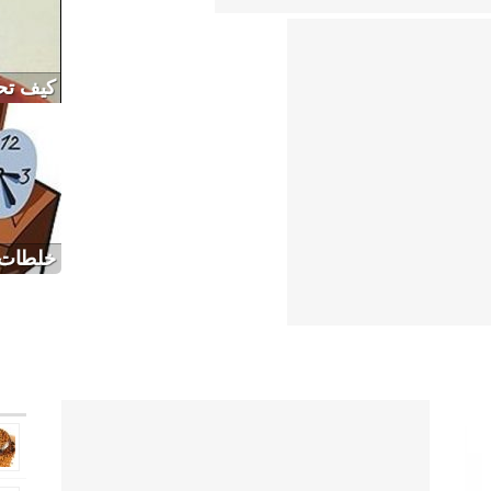
كيف تح
خلطات 