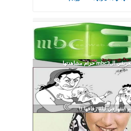
لmbc3 حرام مشاهدتها
ابنتها في ليلة زفافها !!