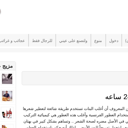
دخول
منوع
ولتصنع على عيني
للرجال فقط
عجائب و غرائب
مزيج ع
ن المعروف أن أغلب البنات تستخدم طريقة شائعة لتعطير شعرها
خدام العطور الفرنسية وأغلب هذه العطور هي كيميائية التركيب
 في الأصل مضره لصحة الشعر .. وتساهم بشكل كبير في بهتان
عر ليتحول تدريجاً للون الأبيض . لذلك أنصحكم باستخدام العطور