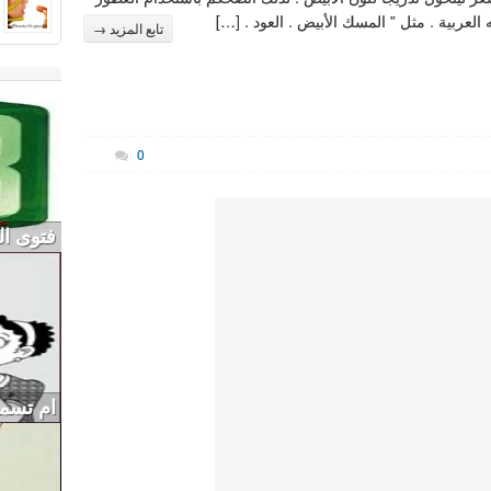
 العربية . مثل ” المسك الأبيض . العود . […]
تابع المزيد →
0
فتوى العريفي ا
ام تسمم 