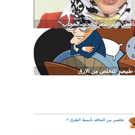
افظي على شعرك تحت الحجاب
طبيعيه للتخلص من الارق
تخلصي من النحافه بأبسط الطرق !!