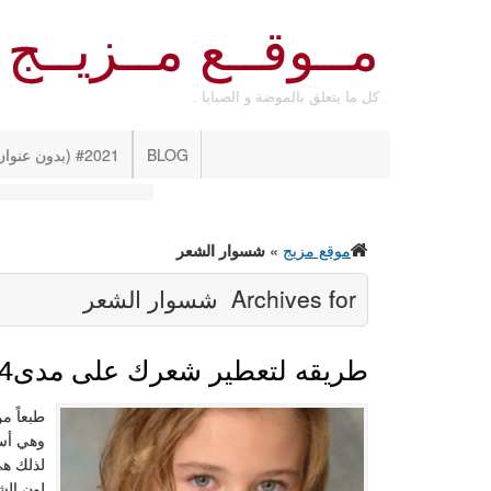
مــوقــع مــزيــج
كل ما يتعلق بالموضة و الصبايا .
BLOG
#2021 (بدون عنوان)
موقع مزيج
»
شسوار الشعر
Archives for
شسوار الشعر
طريقه لتعطير شعرك على مدى24 ساعه
طبعاً م
وهي أست
لذلك هي
لون الش