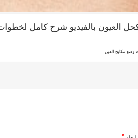
ت وضع مكايج العين
*
ليها بـ