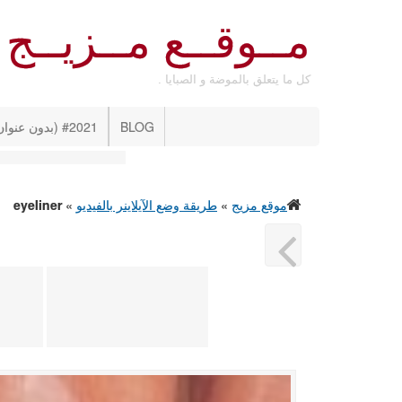
مــوقــع مــزيــج
كل ما يتعلق بالموضة و الصبايا .
BLOG
#2021 (بدون عنوان)
موقع مزيج
»
طريقة وضع الآيلاينر بالفيديو
»
eyeliner