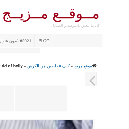
مــوقــع مــزيــج
كل ما يتعلق بالموضة و الصبايا .
BLOG
#2021 (بدون عنوان)
موقع مزيج
»
كيف تتخلصين من الكرش
»
 rid of belly