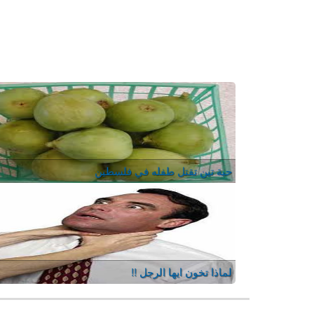
حبة تين تقتل طفله في فلسطين
لماذا تخون ايها الرجل !!