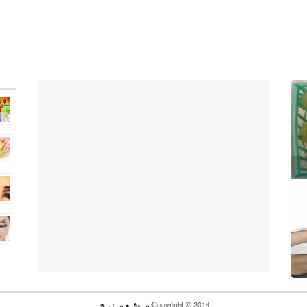
Copyright © 2014
مــوقــع مــزيــج
.