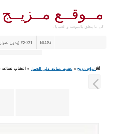
مــوقــع مــزيــج
كل ما يتعلق بالموضة و الصبايا .
BLOG
#2021 (بدون عنوان)
موقع مزيج
»
عشبه تساعد على الحمل
»
اعشاب تساعد ع