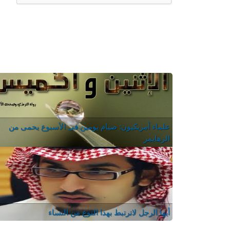
علماء أمريكيون: صيام يومين فى الأسبوع يحمى من
الزهايمر
أيها الرجل لاترتبط بهذا النوع من النساء