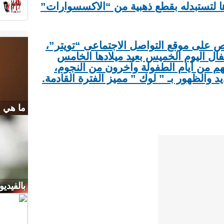
ها لتستبدله بقطع ذهبية من “الاكسسوارات”
 على موقع التواصل الاجتماعى “تويتر”،
فال اليوم الخميس بعيد ميلادها الخامس
هم من أيام الطفولة وآخرون من النجوم،
 والظهور بـ ” لوك ” مميز الفترة القادمة.
ما هي ع
بالفيدي