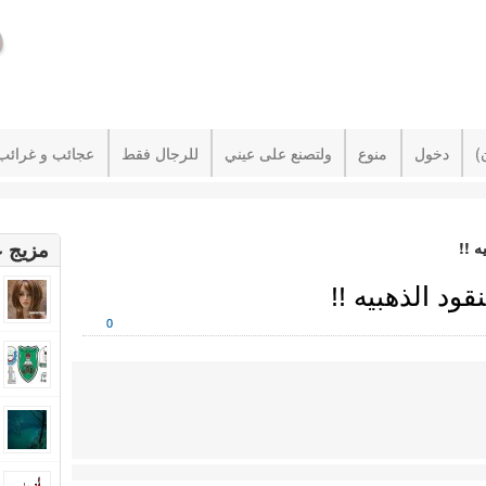
دخول
منوع
ولتصنع على عيني
للرجال فقط
عجائب و غرائب
مزيج ع
 !!
د الذهبيه !!
0