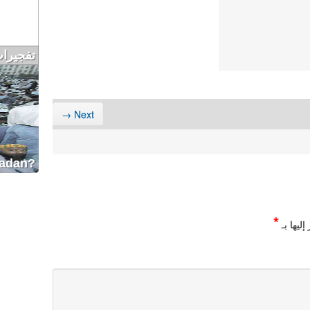
تفجيرا
Next →
?How to eat in a healthy way in Ramadan
*
ليها بـ