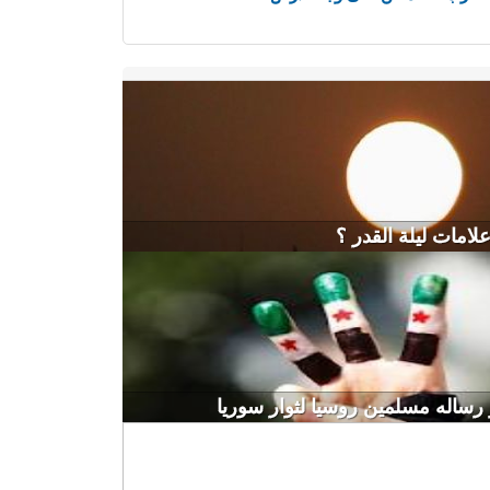
لامات ليلة القدر ؟
و رساله مسلمين روسيا لثوار سوريا