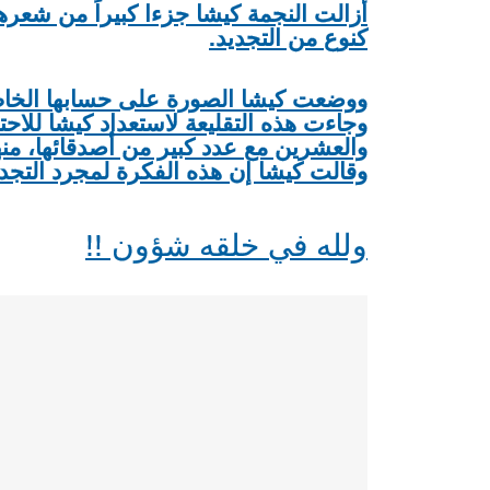
أزالت النجمة كيشا جزءا كبيراً من شعر
كنوع من التجديد.
ووضعت كيشا الصورة على حسابها الخاص
وجاءت هذه التقليعة لاستعداد كيشا للاحت
والعشرين مع عدد كبير من أصدقائها، من
وقالت كيشا إن هذه الفكرة لمجرد التجديد
ولله في خلقه شؤون !!