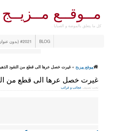
مــوقــع مــزيــج
كل ما يتعلق بالموضة و الصبايا .
BLOG
#2021 (بدون عنوان)
موقع مزيج
»
غيرت خصل عرها الى قطع من النقود الذهبيه
غيرت خصل عرها الى قطع من النقو
تحت تصنيف
عجائب و غرائب