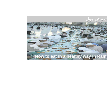
ت ستي مول