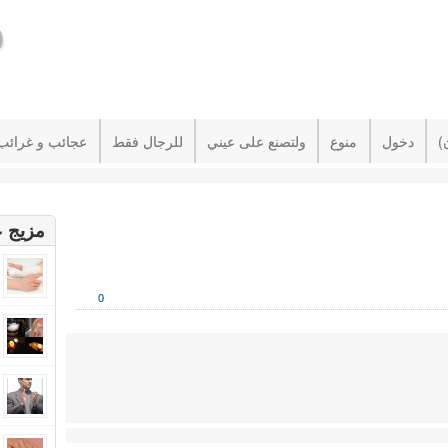
دخول
منوع
ولتصنع على عيني
للرجال فقط
عجائب و غرائب
مزيج ع
0