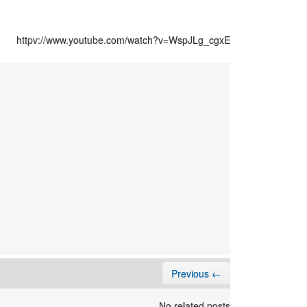
httpv://www.youtube.com/watch?v=WspJLg_cgxE
← Previous
No related posts.