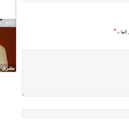
نتائج التو
*
ليها بـ
بشرى س