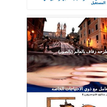
المستقبل
حه زفاف بالعالم (بالصور)
امل مع ذوي الاحتياجات الخاصه