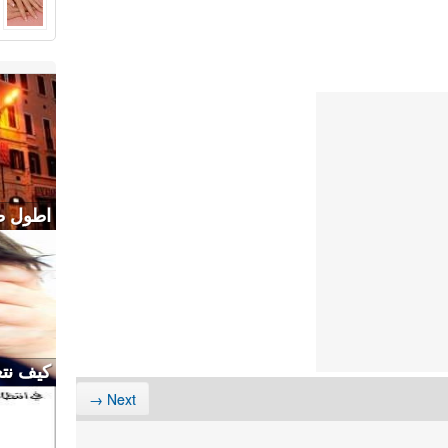
اطول طر
كيف نتع
Next →