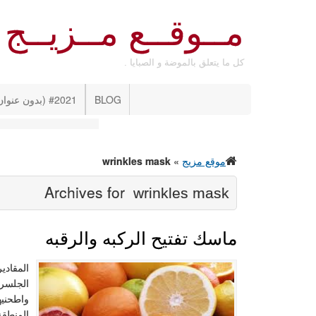
مــوقــع مــزيــج
كل ما يتعلق بالموضة و الصبايا .
BLOG
#2021 (بدون عنوان)
موقع مزيج
»
wrinkles mask
Archives for
wrinkles mask
ماسك تفتيح الركبه والرقبه
المقادي
الجلسري
واطحنيه
المنطقة