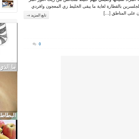
جلسرين بالقطارة لغاية ما يبقى الخليط زي المعجون وافردي
 على المناطق […]
تابع المزيد →
0
ما الذي
البطاطا