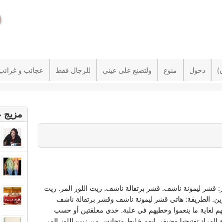
دخول
منوع
ولتصنع على عيني
للرجال فقط
عجائب و غرائب
مزيج ع
ر: قشر ليمونة ناشف. قشر برتقالة ناشف. زيت اللوز المر. زيت
ن. الطريقة: هاتي قشر ليمونة ناشف وقشر برتقالة ناشف
م لغاية ما ينعموا وحطيهم في علبة. خدي معلقتين أو حسب
 المراد تفتيحها وضيفي ليهم خليط متجانس من زيت اللوز المر