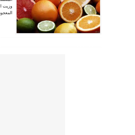
وزيت ال
المعجون