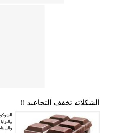
الشكلاته تخفف التجاعيد !!
الشوكول
والنواي
والبدين