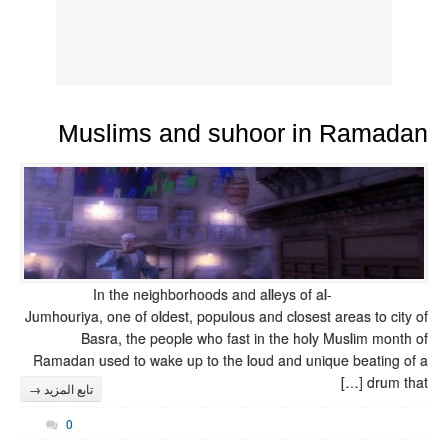
Muslims
In the nei
Jumhouriya, one of ol
Basra, the 
Ramadan used to wa
تابع المزيد →
0