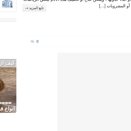
أو المشروبات […]
تابع المزيد →
0
كيف ازيد
انواع 