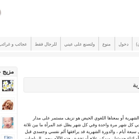
دخول
منوع
ولتصنع على عيني
للرجال فقط
عجائب و غرائب
مزيج ع
ية
الشهرية أو بمعناها اللغوي الحيض هو نزيف مستمر على مدار
ي كل شهر مرة واحدة وفي كل شهر يظل عند المرأة ما بين ثلاثة
ى سبعة أيام ، والدورة الشهرية قد يرافقها ألم نفسي وجسدي قبل
أو اثناء حدوثها ، ويمكن علاج أو تخفيف هذه الآلآم ببعض الرياضات