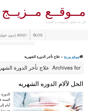
مــوقــع مــزيــج
كل ما يتعلق بالموضة و الصبايا .
BLOG
#2021 (بدون عنوان)
موقع مزيج
»
علاج تأخر الدورة الشهرية
Archives for
علاج تأخر الدورة الشهر
الحل لآلام الدوره الشهريه
الدورة 
السنة ف
أيام إل
حدوثها 