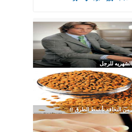
الشهريه للرجل
ن النحافه بأبسط الطرق !!