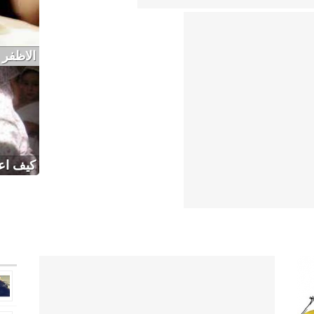
الاظفر 
كيف اع