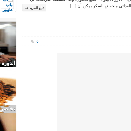
الغذائي منخفض السكر يمكن أن […]
تابع المزيد →
0
الدوره 
تخلصي م