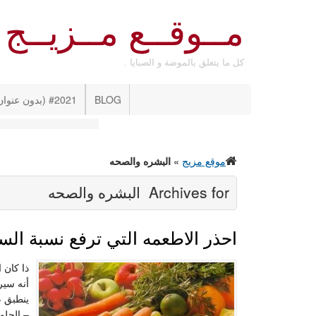
مــوقــع مــزيــج
كل ما يتعلق بالموضة و الصبايا .
BLOG
#2021 (بدون عنوان)
موقع مزيج
»
البشره والصحه
Archives for
البشره والصحه
احذر الاطعمه التي ترفع نسبة الس
ذا كان 
أنه سير
ينطبق ع
– الحلو