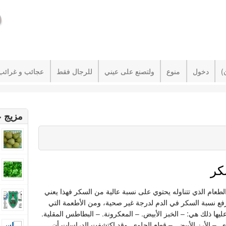
دخول
منوع
ولتصنع على عيني
للرجال فقط
عجائب و غرائب
مزيج ع
كر
الطعام الذي تتناوله يحتوي على نسبة عالية من السكر فهذا يعني
فع نسبة السكر في الدم لدرجة غير صحية، ومن الأطعمة التي
ليها ذلك هي: – الخبز الأبيض. – المعكرونة. – البطاطس المقلية.
ى. – الأرز الأبيض. – قطع الحلوى. وقد اكتشفت الدراسات أن