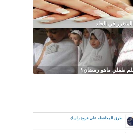
المنغرز في الجلد
لم طفلي ماهو رمضان؟
طرق المحافظه على فروة راسك