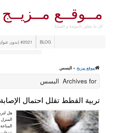
مــوقــع مــزيــج
كل ما يتعلق بالموضة و الصبايا .
BLOG
#2021 (بدون عنوان)
موقع مزيج
»
البسس
Archives for
البسس
تربية القطط تقلل احتمال الإصابة با
هل لترب
المنزل 
المناعة
نتوءات 