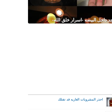
جد داخل البيضه -اسرار خلق الله-
احذر المشروبات الغازيه قد تقتلك