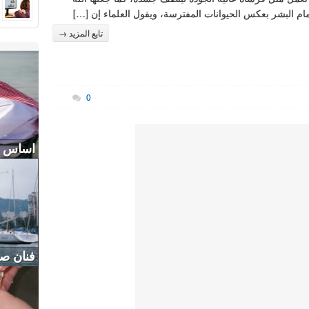
مام البشر بعكس الحيوانات المفترسة، ويقول العلماء إن […]
تابع المزيد →
0
اساس س
فنان صي