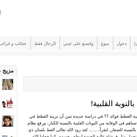
دخول
منوع
ولتصنع على عيني
للرجال فقط
عجائب و غرائب
مزيج ع
لنوبة القلبية!
ية القطط فوائد ؟؟ في دراسة جديدة تبين أن تربية القطط في
تساهم في الوقاية من النوبات القلبية بالنسبة للكبار، ورفع نظام
 بالنسبة للصغار، لنقرأ…….. لقد زود الله تعالى القط بلسان ذي
تعمل مثل فرشاة عالية الجودة لينظف جسده، كما جعلها الله