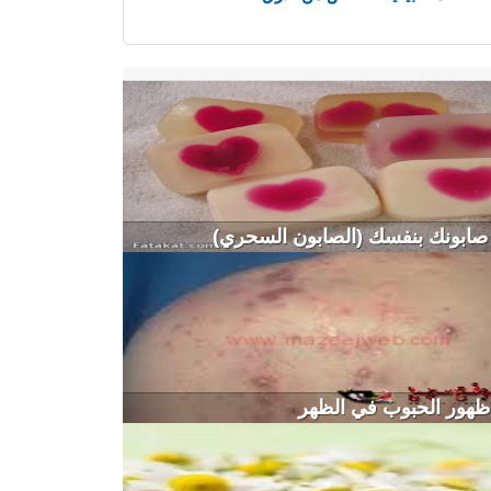
صابونك بنفسك (الصابون السحري)
ظهور الحبوب في الظهر