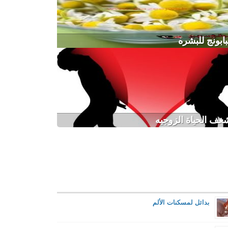
بابونج للبشره
غف الحياة الزوجيه
بدائل لمسكنات الألم