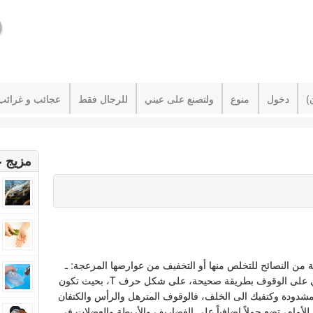
دخول
منوع
ولتصنع على عيني
للرجال فقط
عجائب و غرائب
مزيج ع
من النصائح للتخلص منها أو التخفيف من عوارضها المزعجة: ـ
إحرصي على الوقوف بطريقة صحيحة، على شكل حرف T، بحيث تكون
شدودة وكتفيك الى الخلف، فالوقوف المترهل والرأس والكتفان
ن للأمام، تضع حملاً إضافياً على الغضاريف والأربطة والعضلات في