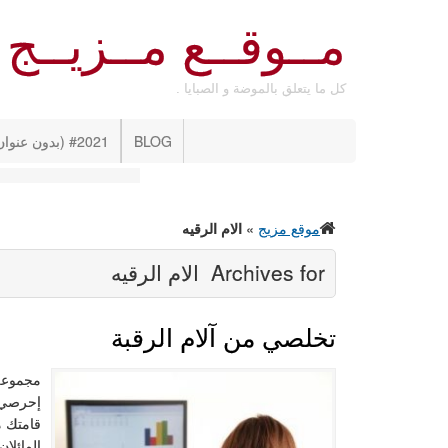
مــوقــع مــزيــج
كل ما يتعلق بالموضة و الصبايا .
BLOG
#2021 (بدون عنوان)
موقع مزيج
»
الام الرقيه
Archives for
الام الرقيه
تخلصي من آلام الرقبة
مجموعة 
قامتك م
المائلا