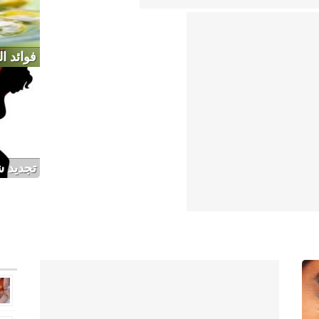
فوائد ال
تجديد ش