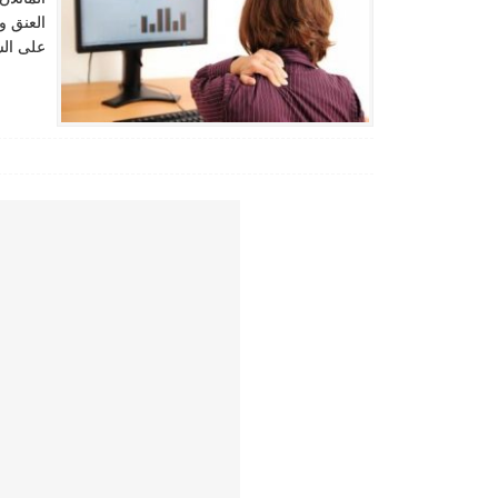
العنق و
على الس