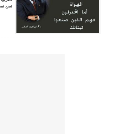
تضع نف