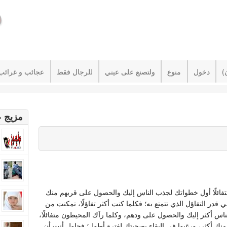
دخول
منوع
ولتصنع على عيني
للرجال فقط
عجائب و غرائب
مزيج ع
فائلًا أول خطواتك لجذب الناس إليك والحصول على قربهم منك
ي قدر التفاؤل الذي تتمتع به؛ فكلما كنت أكثر تفاؤلًا، تمكنت من
اس أكثر إليك والحصول على ودهم، وكلما رآك المحيطون متفائلًا،
 منك أكثر، ورغبوا في البقاء بصحبتك لفترة أطول؛ فحاول أنت أن