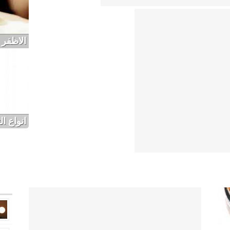
الاظفر 
انواع ال