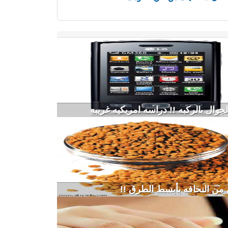
وال بالركبه !! دراسه امريكيه غريبه
ن النحافه بأبسط الطرق !!