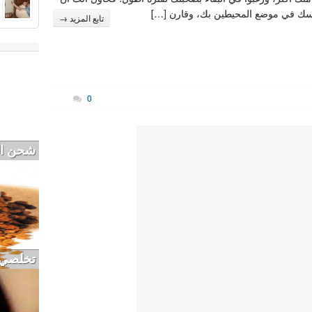
سك في موضع المحيطين بك، وقارن […]
تابع المزيد →
0
شحن الج
تخلصي م