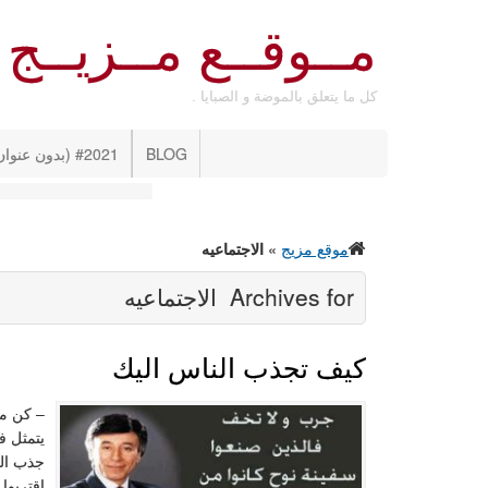
مــوقــع مــزيــج
كل ما يتعلق بالموضة و الصبايا .
BLOG
#2021 (بدون عنوان)
موقع مزيج
»
الاجتماعيه
Archives for
الاجتماعيه
كيف تجذب الناس اليك
– كن مت
يتمثل ف
جذب الن
اقتربوا