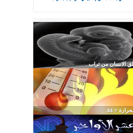
لق الانسان من تراب
رارة = 44