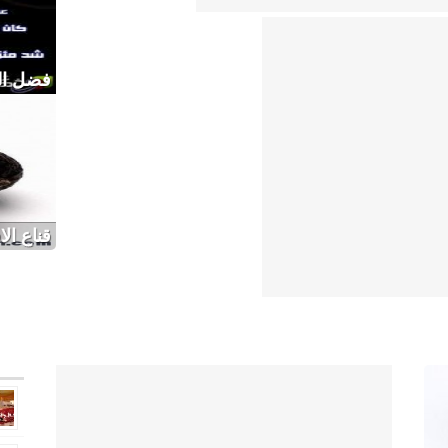
فضل ال
قناع ال