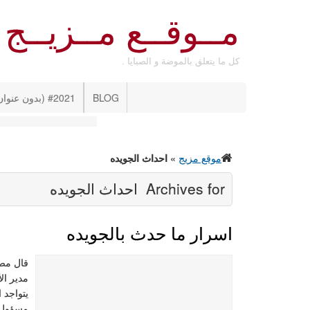
مــوقــع مــزيــج
كل ما يتعلق بالموضة و الصبايا .
BLOG
#2021 (بدون عنوان)
موقع مزيج
»
احداث الجويده
Archives for
احداث الجويده
اسرار ما حدث بالجويده
قال مصد
مدير ال
يتواجد 
مسؤول ع