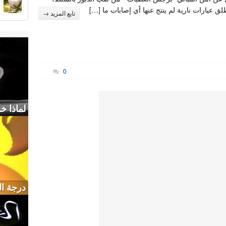
ق عيارات نارية لم ينتج عنها أي إصابات ما […]
تابع المزيد →
0
لماذا خ
درجة الح