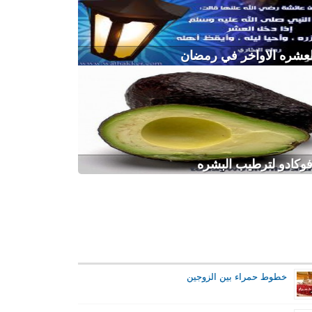
عشره الاواخر في رمضان
افوكادو لترطيب البشره
خطوط حمراء بين الزوجين