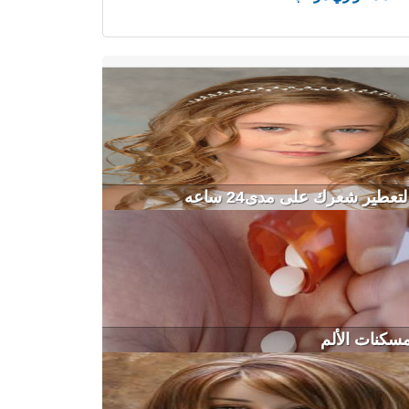
عطير شعرك على مدى24 ساعه
مسكنات الألم