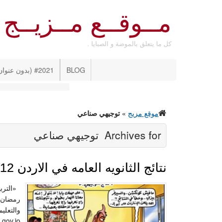
مــوقــع مــزيــج
كل ما يتعلق بالموضة و الصبايا .
BLOG
#2021 (بدون عنوان)
موقع مزيج
»
توجيهي صناعي
Archives for
توجيهي صناعي
نتائج الثانويه العامه في الاردن 2012
«التربي
رمضان؟ 
والتعلي