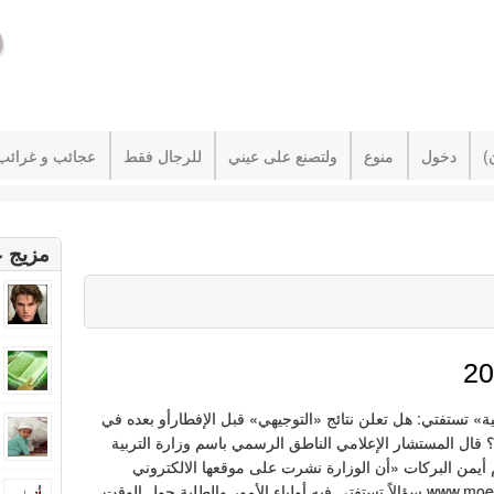
دخول
منوع
ولتصنع على عيني
للرجال فقط
عجائب و غرائب
مزيج ع
ة» تستفتي: هل تعلن نتائج «التوجيهي» قبل الإفطارأو بعده في
قال المستشار الإعلامي الناطق الرسمي باسم وزارة التربية
م أيمن البركات «أن الوزارة نشرت على موقعها الالكتروني
www.moe.gov.jo سؤالاً تستفتي فيه أولياء الأمور والطلبة حول الوقت