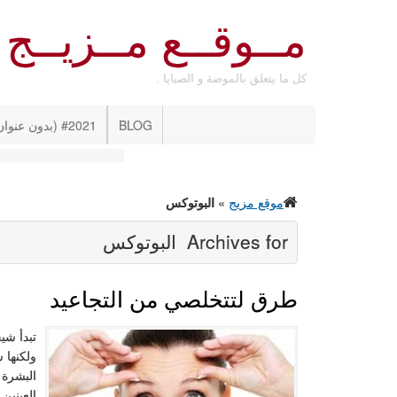
مــوقــع مــزيــج
كل ما يتعلق بالموضة و الصبايا .
BLOG
#2021 (بدون عنوان)
موقع مزيج
»
البوتوكس
Archives for
البوتوكس
طرق لتتخلصي من التجاعيد
تبدأ شي
ولكنها 
البشرة 
العينين